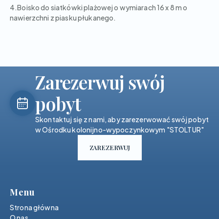
4.Boisko do siatkówki plażowej o wymiarach 16 x 8 m o
nawierzchni z piasku płukanego.
Zarezerwuj swój
pobyt
Skontaktuj się z nami, aby zarezerwować swój pobyt
w Ośrodku kolonijno-wypoczynkowym "STOLTUR"
ZAREZERWUJ
Menu
Strona główna
O nas