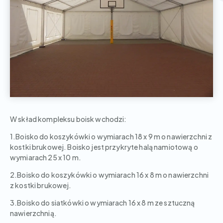
W skład kompleksu boisk wchodzi:
1.Boisko do koszykówki o wymiarach 18 x 9 m o nawierzchni z
kostki brukowej. Boisko jest przykryte halą namiotową o
wymiarach 25 x 10 m.
2.Boisko do koszykówki o wymiarach 16 x 8 m o nawierzchni
z kostki brukowej.
3.Boisko do siatkówki o wymiarach 16 x 8 m ze sztuczną
nawierzchnią.